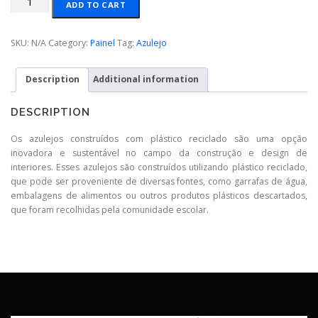
ADD TO CART
plástico
quantity
SKU:
N/A
Category:
Painel
Tag:
Azulejo
Description
Additional information
DESCRIPTION
Os azulejos construídos com plástico reciclado são uma opção
inovadora e sustentável no campo da construção e design de
interiores. Esses azulejos são construídos utilizando plástico reciclado,
que pode ser proveniente de diversas fontes, como garrafas de água,
embalagens de alimentos ou outros produtos plásticos descartados,
que foram recolhidas pela comunidade escolar.