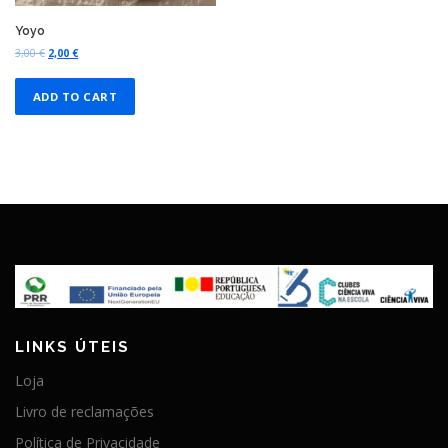
Yoyo
3,00
€
2,00
€
ADD TO CART
LINKS ÚTEIS
Loja
Livro de reclamações
Política de Privacidade